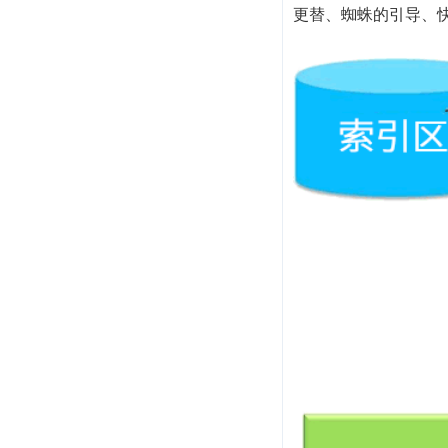
更替、蜘蛛的引导、