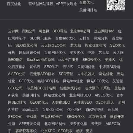
百度优化
百度优化
营销型网站建设
APP开发理念
关键词排名
云评网
鼎顺公司
可鱼网
SEO导航
北京seo公司
企业网站seo
红
姐网站制作
SEO顾问服务
百度seo优化
云排名
网站分析
百度密
码
SEO优化公司
云无限GEO公司
芯大脑
搜索优化排名
SEO优化
分析
网站建设公司
百度网站优化
搜索优化
中涛
芯大脑
云无限
GEO排名
SaaSwe排名系统
seo推广服务
SEO云优化
搜排名
优
化百度排名
词站云
SEO学习
云访客
关键词优化
中涛营AI营销
AISEO公司
云无限SEO排名
SEO营销
未来机器人
网站优化
整站
优化
SEO优化
畅听SEO排名
网站seo优化
网站SEO优化
艾迪顿
GEO公司
芯思维GEO排名网
智能体执行者
芯大脑GEO系统
艾迪顿
AI获客
关键词排名
网站优化公司
北京网站SEO
AISEO优化
资本
网SEO排名
GEO优化云
AI智能SEO
AI搜索SEO
GEO机器人
全网
AI营销
aiseo工具
百度优化公司
优化网站
SEO智能体
云无限
SEO公司
云优化
整站SEO推广
SEO云优化
北京云无限
微信开发
公司
APP开发公司
北京网站制作
搜索优化排
云无限
AISEO助
手
赛斯获客系统
北京SEO
SEO列表
老版
更多